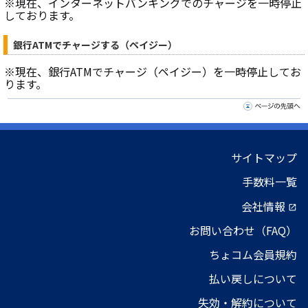
※現在、インターネットバンキングでのチャージを一時停止
しております。
銀行ATMでチャージする（ペイジー）
※現在、銀行ATMでチャージ（ペイジー）を一時停止してお
ります。
サイトマップ
手数料一覧
会社情報
open_in_new
お問い合わせ（FAQ）
ちょコム会員規約
払い戻しについて
失効・解約について