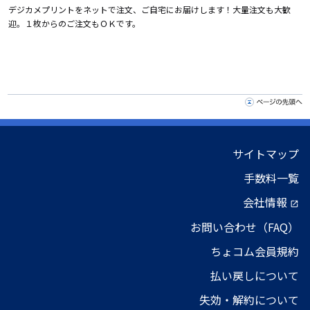
デジカメプリントをネットで注文、ご自宅にお届けします！大量注文も大歓
迎。１枚からのご注文もＯＫです。
サイトマップ
手数料一覧
会社情報
open_in_new
お問い合わせ（FAQ）
ちょコム会員規約
払い戻しについて
失効・解約について