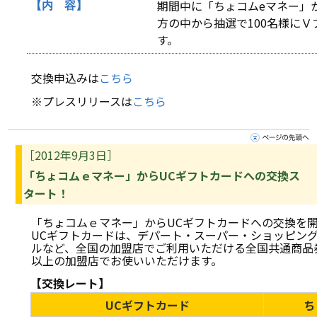
期間中に「ちょコムeマネー」
【内 容】
方の中から抽選で100名様にＶ
す。
交換申込みは
こちら
※プレスリリースは
こちら
［2012年9月3日］
「ちょコムｅマネー」からUCギフトカードへの交換ス
タート！
「ちょコムｅマネー」からUCギフトカードへの交換を
UCギフトカードは、デパート・スーパー・ショッピン
ルなど、全国の加盟店でご利用いただける全国共通商品
以上の加盟店でお使いいただけます。
【交換レート】
UCギフトカード
ち