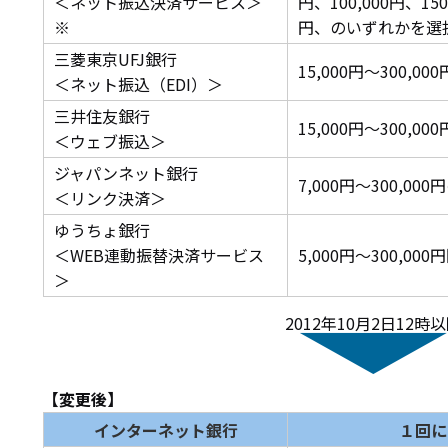
＜ネット振込決済サービス＞
円、100,000円、150
※
円、のいずれかを選
三菱東京UFJ銀行
15,000円～300,
＜ネット振込（EDI）＞
三井住友銀行
15,000円～300,
＜ウェブ振込＞
ジャパンネット銀行
7,000円～300,0
＜リンク決済＞
ゆうちょ銀行
＜WEB連動振替決済サービス
5,000円～300,0
＞
2012年10月2日12時
【変更後】
インターネット銀行
１回に