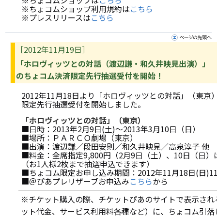
※ちょコムショップは
こちら
※ちょコムショップ利用規約は
こちら
※プレスリリースは
こちら
［2012年11月19日］
「ホロヴィッツとの対話（渡辺謙・和久井映見出演）」
のちょコム決済限定先行抽選受付を開始！
2012年11月18日より「ホロヴィッツとの対話」（東
限定先行抽選受付を開始しました。
「ホロヴィッツとの対話」（東京）
■日時：2013年2月9日(土)～2013年3月10日（日）
■場所：ＰＡＲＣＯ劇場（東京）
■出演：渡辺謙／段田安則／和久井映見／高泉淳子 他
■料金：全席指定9,800円（2月9日（土）、10日（日）
（お1人様2枚まで抽選申込できます）
■ちょコム限定お申し込み期間：2012年11月18日(日)11時 ～
■＠ぴあプレリザーブお申込み
こちら
から
※チケット購入の際、チケットぴあのサイトで表示され
ット代金、サービス利用料各種など）に、ちょコム引落し手