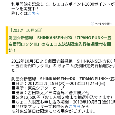
利用開始を記念して、ちょコムポイント1000ポイント
ーンを実施中！
詳しくは
こちら
［2012年10月5日］
劇団☆新感線 SHINKANSEN☆RX「ZIPANG PUNK～五
右衛門ロックⅢ」のちょコム決済限定先行抽選受付を開
始！
2012年10月5日より劇団☆新感線 SHINKANSEN☆RX「Z
～五右衛門ロックⅢ」の ちょコム決済限定先行抽選受
た。
劇団☆新感線 SHINKANSEN☆RX「ZIPANG PUNK
■日時：2012年12月19日(水)～2013年1月27日(日)
■場所：東急シアターオーブ
■出演：古田新太／三浦春馬／蒼井優／他
■Ｓ席12,500円（お１人様２枚まで抽選申込できます）
■ちょコム限定お申し込み期間：2012年10月5日(金)11時 ～
■＠ぴあプレリザーブお申込み
こちら
から
※対象公演日は限定になる場合がございます。