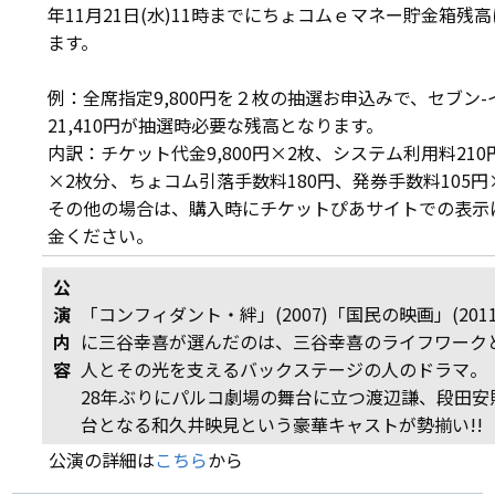
年11月21日(水)11時までにちょコムｅマネー貯金箱
ます。
例：全席指定9,800円を２枚の抽選お申込みで、セブン
21,410円が抽選時必要な残高となります。
内訳：チケット代金9,800円×2枚、システム利用料210
×2枚分、ちょコム引落手数料180円、発券手数料105円
その他の場合は、購入時にチケットぴあサイトでの表示
金ください。
公
演
「コンフィダント・絆」(2007)「国民の映画」(20
内
に三谷幸喜が選んだのは、三谷幸喜のライフワーク
容
人とその光を支えるバックステージの人のドラマ。
28年ぶりにパルコ劇場の舞台に立つ渡辺謙、段田
台となる和久井映見という豪華キャストが勢揃い!!
公演の詳細は
こちら
から