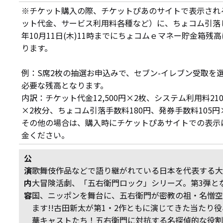
※チケット購入の際、チケットぴあのサイトで表示され
ット代金、サービス利用料各種など）に、ちょコム引落し手
年10月11日(木)11時までにちょコムｅマネー貯金箱残
ります。
例：S席2枚の抽選お申込みで、セブン-イレブン受取を選択
必要な残高となります。
内訳：チケット代金12,500円×2枚、システム利用料21
×2枚分、ちょコム引落手数料180円、発券手数料105円
その他の場合は、購入時にチケットぴあサイトでの表示
金ください。
公
演
歌舞伎作品などで語り継がれている日本を代表する大
内
大冒険活劇、「五右衛門ロック」シリーズ。第3弾と
容
国、ニッポンを舞台に、五右衛門が密教の祖・名憎空
ます!!古田新太が第1・2作ともに演じてきた当たり
華キャストたち！五右衛門に対抗する名探偵的な役割